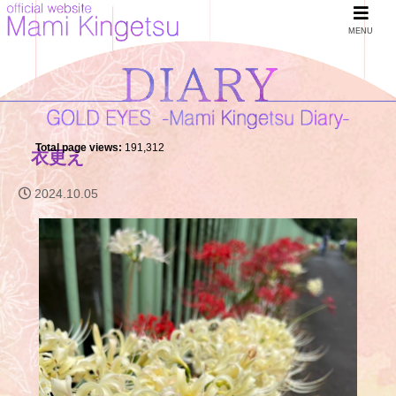
MENU
Total page views:
191,312
衣更え
2024.10.05