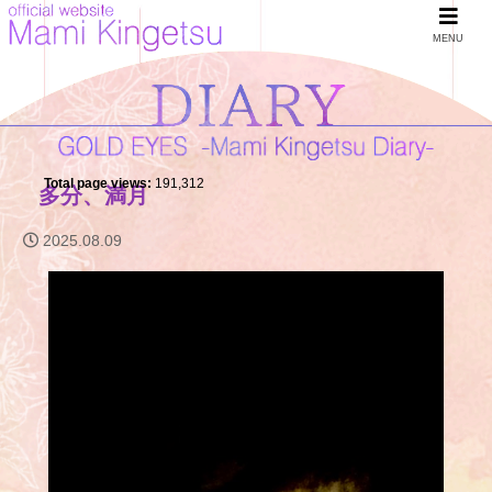
MENU
Total page views:
191,312
多分、満月
2025.08.09