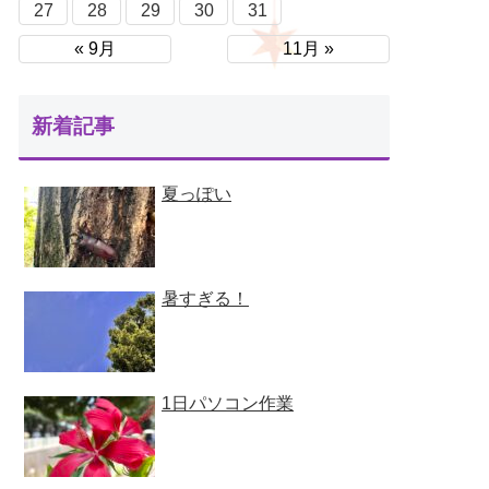
27
28
29
30
31
« 9月
11月 »
新着記事
夏っぽい
暑すぎる！
1日パソコン作業