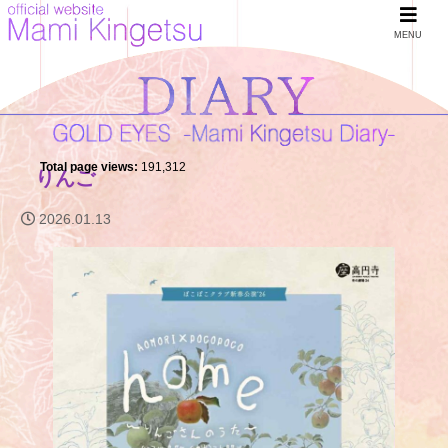
MENU
Total page views:
191,312
りんご
2026.01.13