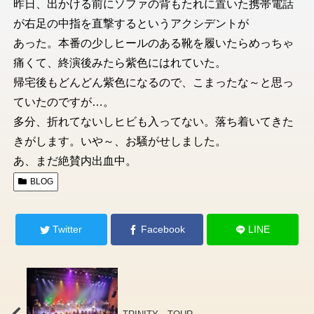
昨日、出かける前にソファの背もたれに置いた携帯電話
が右足の中指を直撃するというアクシデントが
あった。本番の少しヒールのある靴を履いたらめっちゃ
痛くて、終演後みたら紫色にはれていた。
帰宅後もどんどん紫色になるので、こまったな～と思っ
ていたのですが…。
多分、折れてないしヒビも入ってない。落ち着いてきた
きがします。いや～、お騒がせしました。
あ、まだ絶賛内出血中。
BLOG
Twitter
Facebook
LINE