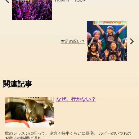
TRINITY TOUR
右足の呪い？
関連記事
なぜ、行かない？
歌のレッスンに行って、夕方４時半くらいに帰宅。 ルビーのいつもの
お散歩の時間に遅れ...