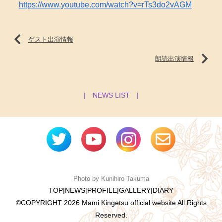
https://www.youtube.com/watch?v=rTs3do2vAGM
ゲスト出演情報
朗読出演情報
| NEWS LIST |
Photo by Kunihiro Takuma
TOP
|
NEWS
|
PROFILE
|
GALLERY
|
DIARY
©COPYRIGHT
2026 Mami Kingetsu official website All Rights
Reserved.