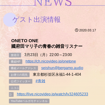
ゲスト出演情報
2020.03.17
ONETO ONE
國府田マリ子の青春の雑音リスナー
3月23日（月）22:00～23:00
放送日
https://ch.nicovideo.jp/onetone
番組HP
seishun@bergamo.audio
番組メールアドレス
東京都杉並区永福1-44-1-404
お便りの宛先
#青雑
公式ツイッター
ニコニ
https://live.nicovideo.jp/watch/lv324605233
コ
YouTubeベルガモチャンネル