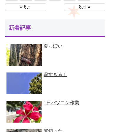
« 6月
8月 »
新着記事
夏っぽい
暑すぎる！
1日パソコン作業
髪切った