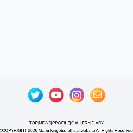
TOP
|
NEWS
|
PROFILE
|
GALLERY
|
DIARY
©COPYRIGHT
2026 Mami Kingetsu official website All Rights Reserved