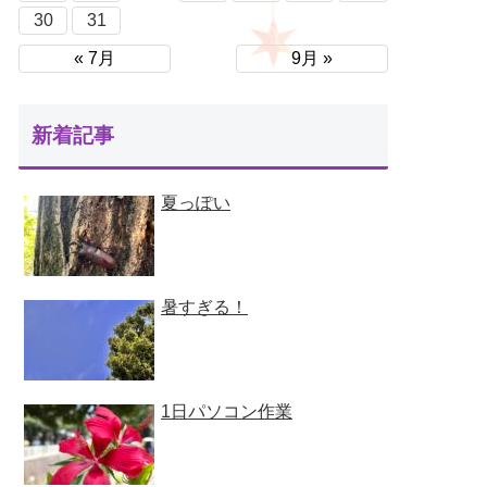
30
31
« 7月
9月 »
新着記事
夏っぽい
暑すぎる！
1日パソコン作業