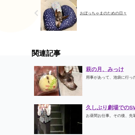
おぼっちゃまのための日々
関連記事
萩の月、みっけ
用事があって、池袋に行った
久しぶり劇場でのSW
お昼間お仕事。その後、先輩中