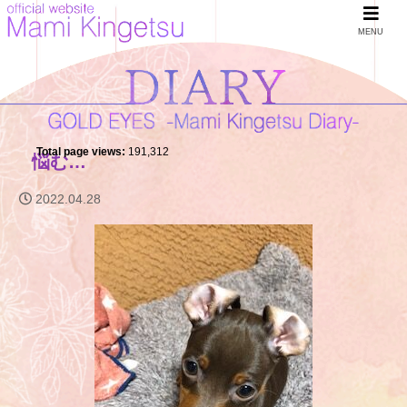
MENU
Total page views:
191,312
悩む…
2022.04.28