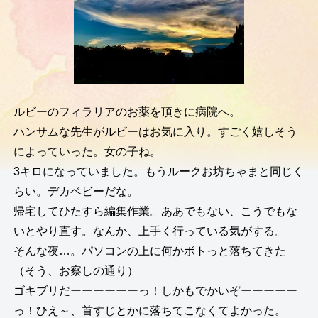
ルビーのフィラリアのお薬を頂きに病院へ。
ハンサムな先生がルビーはお気に入り。すごく嬉しそう
によっていった。女の子ね。
3キロになっていました。もうルークお坊ちゃまと同じく
らい。デカベビーだな。
帰宅してひたすら編集作業。ああでもない、こうでもな
いとやり直す。なんか、上手く行っている気がする。
そんな夜…。パソコンの上に何かボトっと落ちてきた
（そう、お察しの通り）
ゴキブリだーーーーーーっ！しかもでかいぞーーーーー
っ！ひえ～、首すじとかに落ちてこなくてよかった。