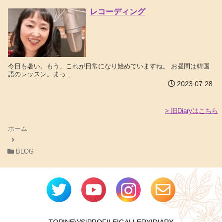
レコーディング
今日も暑い。もう、これが日常になり始めていますね。 お昼間は韓国
語のレッスン。まっ...
2023.07.28
> 旧Diaryはこちら
ホーム
BLOG
TOP
|
NEWS
|
PROFILE
|
GALLERY
|
DIARY