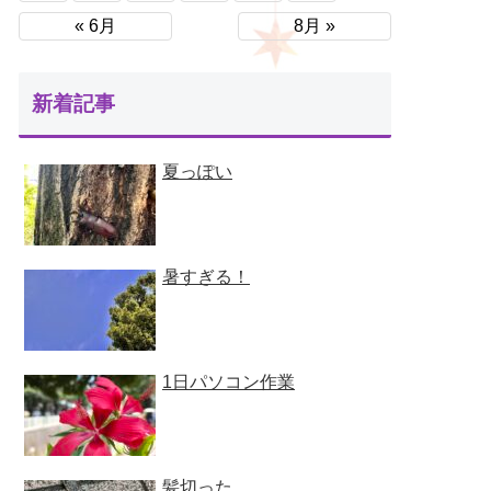
« 6月
8月 »
新着記事
夏っぽい
暑すぎる！
1日パソコン作業
髪切った