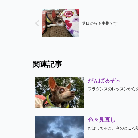
明日から下半期です
関連記事
がんばるぞ～
フラダンスのレッスンからの
色々見直し
おぼっちゃま、今のところ明