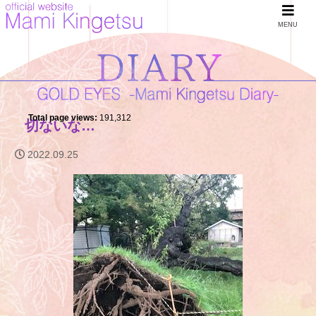
MENU
Total page views:
191,312
切ないな…
2022.09.25