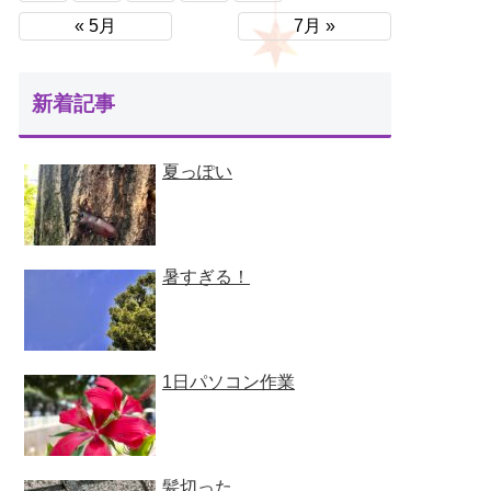
« 5月
7月 »
新着記事
夏っぽい
暑すぎる！
1日パソコン作業
髪切った