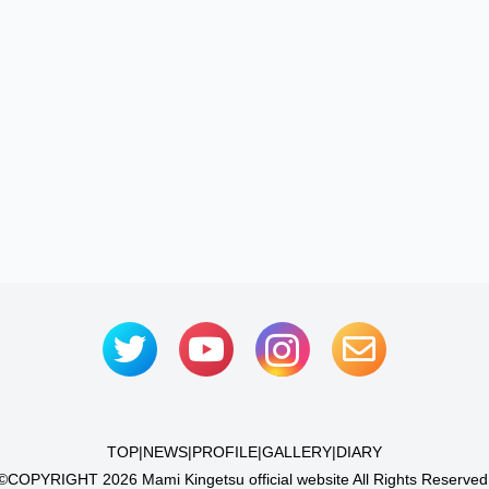
TOP
|
NEWS
|
PROFILE
|
GALLERY
|
DIARY
©COPYRIGHT
2026 Mami Kingetsu official website All Rights Reserved