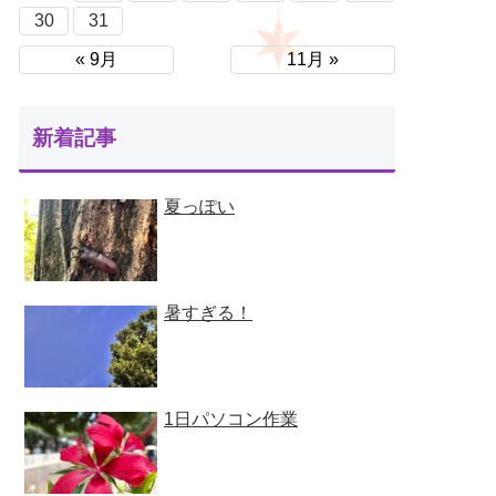
30
31
« 9月
11月 »
新着記事
夏っぽい
暑すぎる！
1日パソコン作業