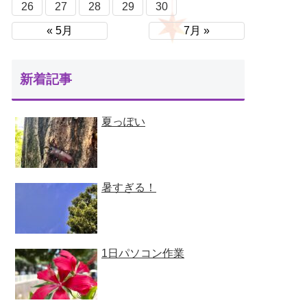
26
27
28
29
30
« 5月
7月 »
新着記事
夏っぽい
暑すぎる！
1日パソコン作業